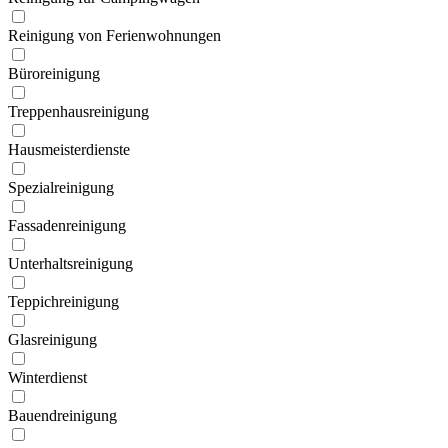
Reinigung von Ferien­wohnungen
Büroreinigung
Treppen­hausreinigung
Hausmeister­dienste
Spezial­reinigung
Fassaden­reinigung
Unterhalts­reinigung
Teppich­reinigung
Glas­reinigung
Winter­dienst
Bauend­reinigung