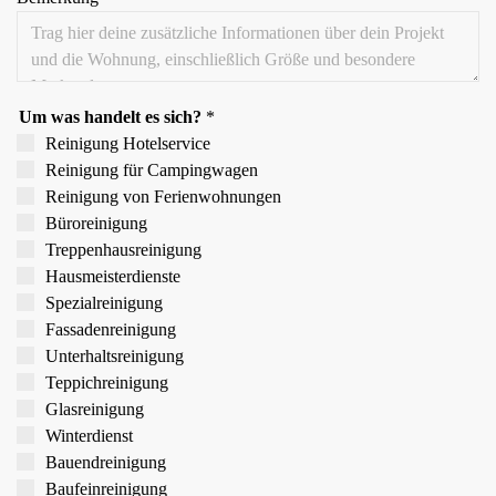
Um was handelt es sich?
*
Reinigung Hotelservice
Reinigung für Campingwagen
Reinigung von Ferien­wohnungen
Büroreinigung
Treppen­hausreinigung
Hausmeister­dienste
Spezial­reinigung
Fassaden­reinigung
Unterhalts­reinigung
Teppich­reinigung
Glas­reinigung
Winter­dienst
Bauend­reinigung
Bau­feinreinigung