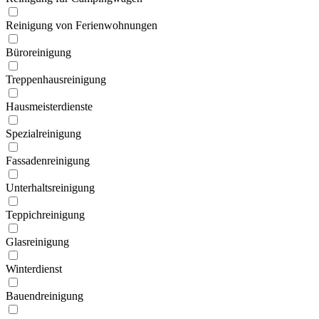
Reinigung von Ferien­wohnungen
Büroreinigung
Treppen­hausreinigung
Hausmeister­dienste
Spezial­reinigung
Fassaden­reinigung
Unterhalts­reinigung
Teppich­reinigung
Glas­reinigung
Winter­dienst
Bauend­reinigung