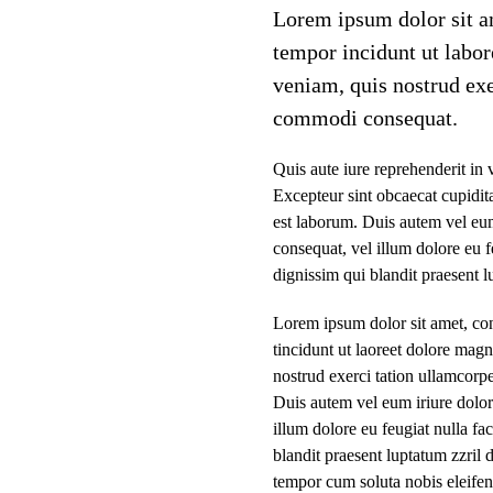
Lorem ipsum dolor sit am
tempor incidunt ut labo
veniam, quis nostrud exer
commodi consequat.
Quis aute iure reprehenderit in v
Excepteur sint obcaecat cupidita
est laborum. Duis autem vel eum 
consequat, vel illum dolore eu fe
dignissim qui blandit praesent lu
Lorem ipsum dolor sit amet, co
tincidunt ut laoreet dolore mag
nostrud exerci tation ullamcorpe
Duis autem vel eum iriure dolor 
illum dolore eu feugiat nulla fac
blandit praesent luptatum zzril d
tempor cum soluta nobis eleife