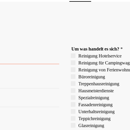
Um was handelt es sich?
*
Reinigung Hotelservice
Reinigung für Campingwag
Reinigung von Ferien­wohn
Büroreinigung
Treppen­hausreinigung
Hausmeister­dienste
Spezial­reinigung
Fassaden­reinigung
Unterhalts­reinigung
Teppich­reinigung
Glas­reinigung