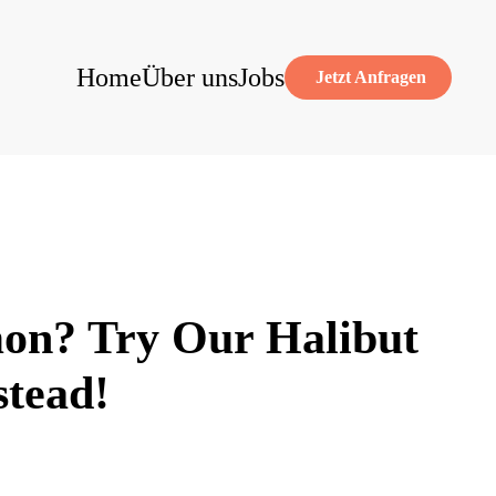
Home
Über uns
Jobs
Jetzt Anfragen
on? Try Our Halibut
stead!