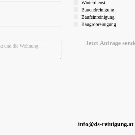
Winter­dienst
Bauend­reinigung
Bau­feinreinigung
Baugrob­reinigung
Jetzt Anfrage send
info@ds-reinigung.at