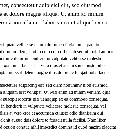
et, consectetur adipisici elit, sed eiusmod
re et dolore magna aliqua. Ut enim ad minim
citation ullamco laboris nisi ut aliquid ex ea
oluptate velit esse cillum dolore eu fugiat nulla pariatur.
t non proident, sunt in culpa qui officia deserunt mollit anim id
iriure dolor in hendrerit in vulputate velit esse molestie
ugiat nulla facilisis at vero eros et accumsan et iusto odio
ptatum zzril delenit augue duis dolore te feugait nulla facilisi.
nsectetuer adipiscing elit, sed diam nonummy nibh euismod
na aliquam erat volutpat. Ut wisi enim ad minim veniam, quis
r suscipit lobortis nisl ut aliquip ex ea commodo consequat.
in hendrerit in vulputate velit esse molestie consequat, vel
ilisis at vero eros et accumsan et iusto odio dignissim qui
elenit augue duis dolore te feugait nulla facilisi. Nam liber
nd option congue nihil imperdiet doming id quod mazim placerat