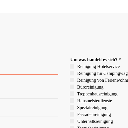
Um was handelt es sich?
*
Reinigung Hotelservice
Reinigung für Campingwag
Reinigung von Ferien­wohn
Büroreinigung
Treppen­hausreinigung
Hausmeister­dienste
Spezial­reinigung
Fassaden­reinigung
Unterhalts­reinigung