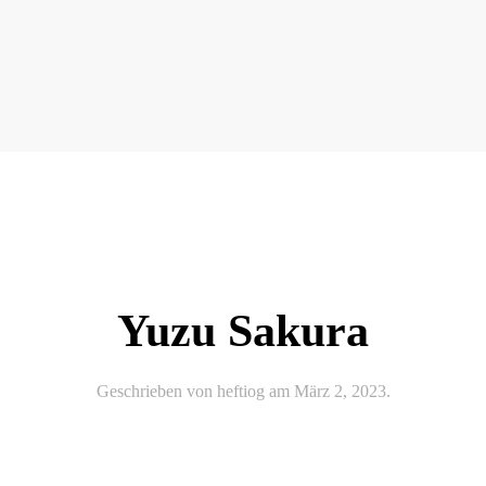
Yuzu Sakura
Geschrieben von
heftiog
am
März 2, 2023
.