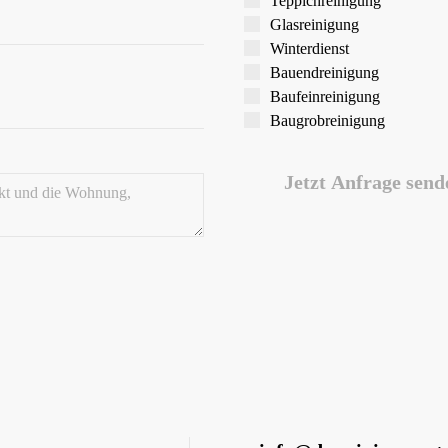
Teppich­reinigung
Glas­reinigung
Winter­dienst
Bauend­reinigung
Bau­feinreinigung
Baugrob­reinigung
Jetzt Anfrage send