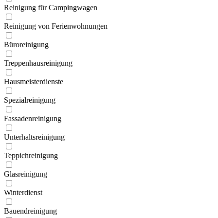
Reinigung für Campingwagen
Reinigung von Ferien­wohnungen
Büroreinigung
Treppen­hausreinigung
Hausmeister­dienste
Spezial­reinigung
Fassaden­reinigung
Unterhalts­reinigung
Teppich­reinigung
Glas­reinigung
Winter­dienst
Bauend­reinigung