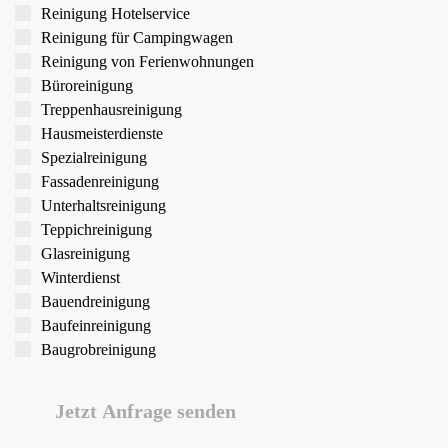
Reinigung Hotelservice
Reinigung für Campingwagen
Reinigung von Ferien­wohnungen
Büroreinigung
Treppen­hausreinigung
Hausmeister­dienste
Spezial­reinigung
Fassaden­reinigung
Unterhalts­reinigung
Teppich­reinigung
Glas­reinigung
Winter­dienst
Bauend­reinigung
Bau­feinreinigung
Baugrob­reinigung
Jetzt Anfrage senden