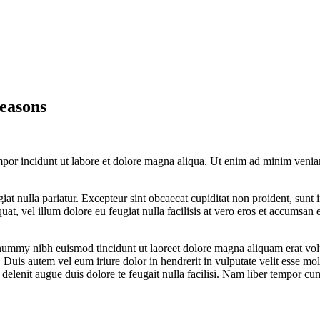
easons
mpor incidunt ut labore et dolore magna aliqua. Ut enim ad minim veniam,
giat nulla pariatur. Excepteur sint obcaecat cupiditat non proident, sunt
uat, vel illum dolore eu feugiat nulla facilisis at vero eros et accumsan 
onummy nibh euismod tincidunt ut laoreet dolore magna aliquam erat vol
uis autem vel eum iriure dolor in hendrerit in vulputate velit esse moles
l delenit augue duis dolore te feugait nulla facilisi. Nam liber tempor 