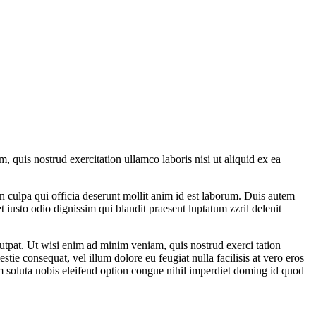
 quis nostrud exercitation ullamco laboris nisi ut aliquid ex ea
 in culpa qui officia deserunt mollit anim id est laborum. Duis autem
et iusto odio dignissim qui blandit praesent luptatum zzril delenit
utpat. Ut wisi enim ad minim veniam, quis nostrud exerci tation
tie consequat, vel illum dolore eu feugiat nulla facilisis at vero eros
cum soluta nobis eleifend option congue nihil imperdiet doming id quod