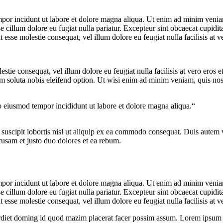
mpor incidunt ut labore et dolore magna aliqua. Ut enim ad minim veniam,
 cillum dolore eu fugiat nulla pariatur. Excepteur sint obcaecat cupiditat
 esse molestie consequat, vel illum dolore eu feugiat nulla facilisis at 
estie consequat, vel illum dolore eu feugiat nulla facilisis at vero eros 
um soluta nobis eleifend option. Ut wisi enim ad minim veniam, quis nostr
do eiusmod tempor incididunt ut labore et dolore magna aliqua.“
uscipit lobortis nisl ut aliquip ex ea commodo consequat. Duis autem vel
ccusam et justo duo dolores et ea rebum.
mpor incidunt ut labore et dolore magna aliqua. Ut enim ad minim veniam,
 cillum dolore eu fugiat nulla pariatur. Excepteur sint obcaecat cupiditat
 esse molestie consequat, vel illum dolore eu feugiat nulla facilisis at v
rdiet doming id quod mazim placerat facer possim assum. Lorem ipsum d