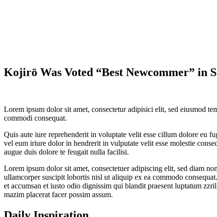
Kojirō Was Voted “Best Newcommer” in S
Lorem ipsum dolor sit amet, consectetur adipisici elit, sed eiusmod te
commodi consequat.
Quis aute iure reprehenderit in voluptate velit esse cillum dolore eu fu
vel eum iriure dolor in hendrerit in vulputate velit esse molestie conseq
augue duis dolore te feugait nulla facilisi.
Lorem ipsum dolor sit amet, consectetuer adipiscing elit, sed diam n
ullamcorper suscipit lobortis nisl ut aliquip ex ea commodo consequat. D
et accumsan et iusto odio dignissim qui blandit praesent luptatum zzri
mazim placerat facer possim assum.
Daily Inspiration