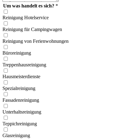
Um was handelt es sich?
*
Reinigung Hotelservice
Reinigung für Campingwagen
Reinigung von Ferien­wohnungen
Büroreinigung
Treppen­hausreinigung
Hausmeister­dienste
Spezial­reinigung
Fassaden­reinigung
Unterhalts­reinigung
Teppich­reinigung
Glas­reinigung