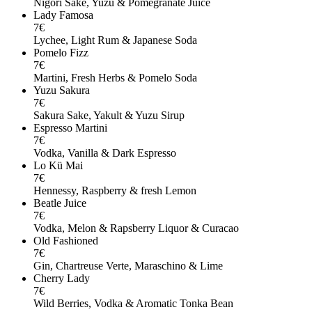
Nigori Sake, Yuzu & Pomegranate Juice
Lady Famosa
7€
Lychee, Light Rum & Japanese Soda
Pomelo Fizz
7€
Martini, Fresh Herbs & Pomelo Soda
Yuzu Sakura
7€
Sakura Sake, Yakult & Yuzu Sirup
Espresso Martini
7€
Vodka, Vanilla & Dark Espresso
Lo Kü Mai
7€
Hennessy, Raspberry & fresh Lemon
Beatle Juice
7€
Vodka, Melon & Rapsberry Liquor & Curacao
Old Fashioned
7€
Gin, Chartreuse Verte, Maraschino & Lime
Cherry Lady
7€
Wild Berries, Vodka & Aromatic Tonka Bean