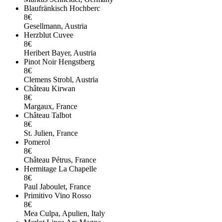
Blaufränkisch Hochberc
8€
Gesellmann, Austria
Herzblut Cuvee
8€
Heribert Bayer, Austria
Pinot Noir Hengstberg
8€
Clemens Strobl, Austria
Château Kirwan
8€
Margaux, France
Château Talbot
8€
St. Julien, France
Pomerol
8€
Château Pétrus, France
Hermitage La Chapelle
8€
Paul Jaboulet, France
Primitivo Vino Rosso
8€
Mea Culpa, Apulien, Italy