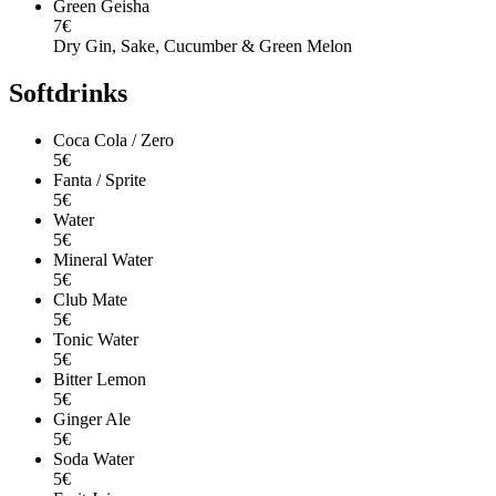
Green Geisha
7€
Dry Gin, Sake, Cucumber & Green Melon
Softdrinks
Coca Cola / Zero
5€
Fanta / Sprite
5€
Water
5€
Mineral Water
5€
Club Mate
5€
Tonic Water
5€
Bitter Lemon
5€
Ginger Ale
5€
Soda Water
5€