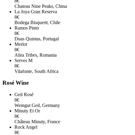
8€
Chateau Nine Peaks, China
La Joya Gran Reserva
8€
Bodega Bisquertt, Chile
Ramos Pinto
8€
Duas Quintas, Portugal
Merlot
8€
Alira Tribes, Romania
Serves M
8€
Vilafonte, South Africa
Rosé Wine
Geil Rosé
8€
Weingut Geil, Germany
Minuty Et Or
8€
Château Minuty, France
Rock Angel
8€