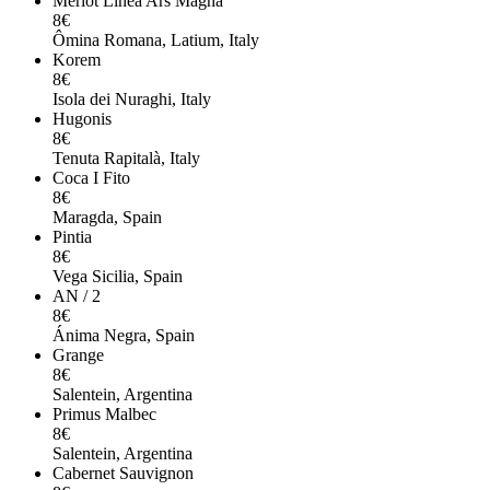
Merlot Linea Ars Magna
8€
Ômina Romana, Latium, Italy
Korem
8€
Isola dei Nuraghi, Italy
Hugonis
8€
Tenuta Rapitalà, Italy
Coca I Fito
8€
Maragda, Spain
Pintia
8€
Vega Sicilia, Spain
AN / 2
8€
Ánima Negra, Spain
Grange
8€
Salentein, Argentina
Primus Malbec
8€
Salentein, Argentina
Cabernet Sauvignon