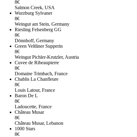
8€
Salmon Creek, USA
Wurzburg Sylvaner
8€
Weingut am Stein, Germany
Riesling Felsenberg GG
8€
Dönnhoff, Germany
Green Veltliner Supperin
8€
Weingut Pichler-Krutzler, Austria
Cuvee de Ribeaupierre
8€
Domaine Trimbach, France
Chablis La Chanfleure
8€
Louis Latour, France
Baron De L
8€
Ladoucette, France
Château Musar
8€
Château Musar, Lebanon
1000 Stars
8€