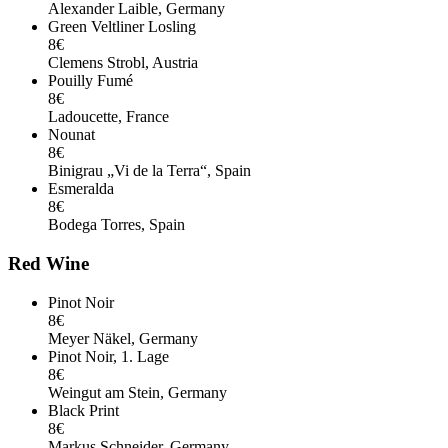
Alexander Laible, Germany
Green Veltliner Losling
8€
Clemens Strobl, Austria
Pouilly Fumé
8€
Ladoucette, France
Nounat
8€
Binigrau „Vi de la Terra“, Spain
Esmeralda
8€
Bodega Torres, Spain
Red Wine
Pinot Noir
8€
Meyer Näkel, Germany
Pinot Noir, 1. Lage
8€
Weingut am Stein, Germany
Black Print
8€
Markus Schneider, Germany