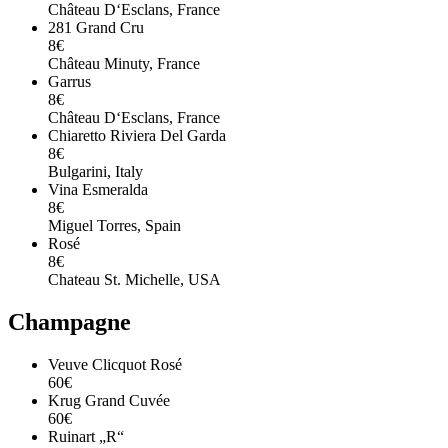
Château D‘Esclans, France
281 Grand Cru
8€
Château Minuty, France
Garrus
8€
Château D‘Esclans, France
Chiaretto Riviera Del Garda
8€
Bulgarini, Italy
Vina Esmeralda
8€
Miguel Torres, Spain
Rosé
8€
Chateau St. Michelle, USA
Champagne
Veuve Clicquot Rosé
60€
Krug Grand Cuvée
60€
Ruinart „R“